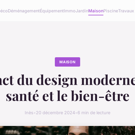
éco
Déménagement
Équipement
Immo
Jardin
Maison
Piscine
Travaux
MAISON
ct du design moderne
santé et le bien-être
Inès
•
20 décembre 2024
•
6 min de lecture