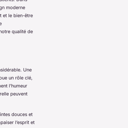
sign moderne
 et le bien-être
e
otre qualité de
sidérable. Une
joue un rôle clé,
ment l’humeur
relle peuvent
eintes douces et
aiser l’esprit et