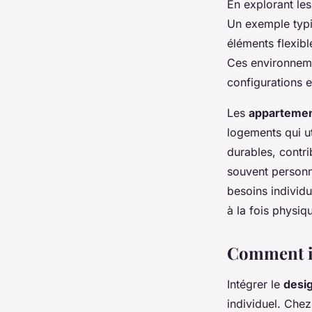
En explorant les
Un exemple typiq
éléments flexibl
Ces environneme
configurations 
Les
appartemen
logements qui ut
durables, contri
souvent personn
besoins individu
à la fois physiq
Comment in
Intégrer le
desi
individuel. Chez 