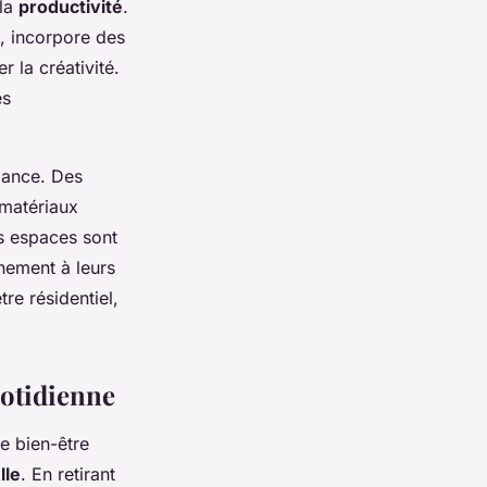
 la
productivité
.
e, incorpore des
r la créativité.
es
dance. Des
 matériaux
es espaces sont
nement à leurs
re résidentiel,
uotidienne
e bien-être
lle
. En retirant