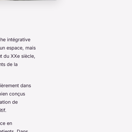
che intégrative
’un espace, mais
t du XXe siècle,
ts de la
lièrement dans
 bien conçus
ration de
tif.
nce en
atients. Dans