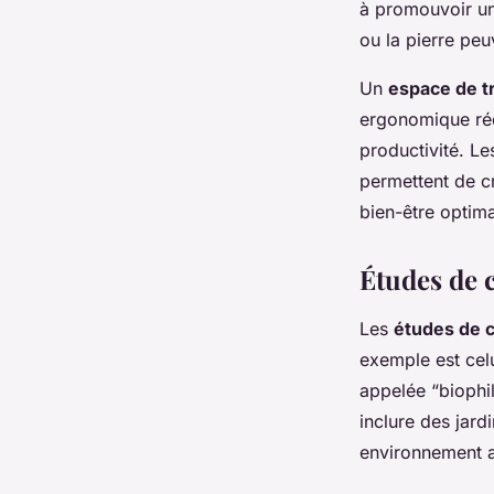
à promouvoir un
ou la pierre peu
Un
espace de tr
ergonomique rédu
productivité. Le
permettent de cr
bien-être optima
Études de 
Les
études de 
exemple est celu
appelée “biophil
inclure des jardi
environnement a