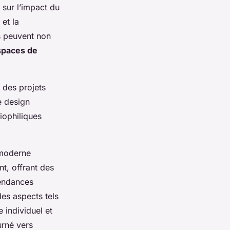
sur l’impact du
 et la
ts peuvent non
spaces de
 des projets
le design
iophiliques
 moderne
t, offrant des
tendances
des aspects tels
e individuel et
urné vers