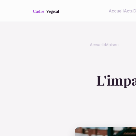
Accueil
Actu
D
Accueil
›
Maison
L'impa