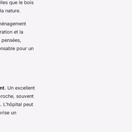
les que le bois
la nature.
 aménagement
ation et la
n pensées,
pensable pour un
nt
. Un excellent
proche, souvent
. L’hôpital peut
orise un