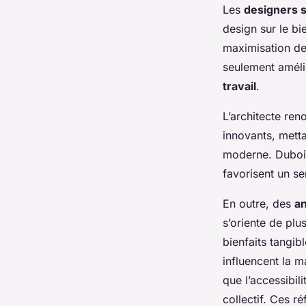
Les
designers s
design sur le bie
maximisation de 
seulement amélio
travail
.
L’architecte r
innovants, metta
moderne. Dubois
favorisent un s
En outre, des
an
s’oriente de plu
bienfaits tangib
influencent la m
que l’accessibili
collectif. Ces r