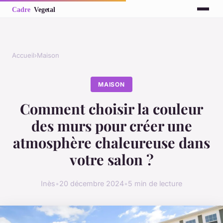
Accueil
›
Maison
MAISON
Comment choisir la couleur
des murs pour créer une
atmosphère chaleureuse dans
votre salon ?
Inès
•
20 décembre 2024
•
5 min de lecture