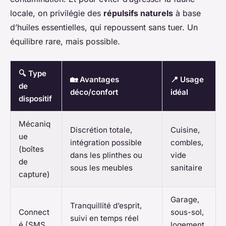
locale, on privilégie des
répulsifs naturels
à base
d’huiles essentielles, qui repoussent sans tuer. Un
équilibre rare, mais possible.
🔍 Type
🏡 Avantages
📍 Usage
de
déco/confort
idéal
dispositif
Mécaniq
Discrétion totale,
Cuisine,
ue
intégration possible
combles,
(boîtes
dans les plinthes ou
vide
de
sous les meubles
sanitaire
capture)
Garage,
Tranquillité d’esprit,
Connect
sous-sol,
suivi en temps réel
é (SMS,
logement