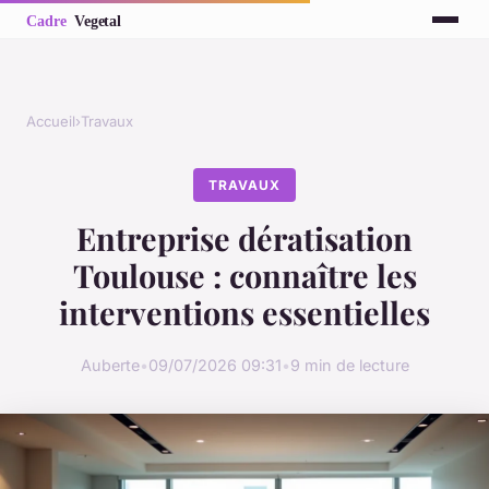
Accueil
›
Travaux
TRAVAUX
Entreprise dératisation
Toulouse : connaître les
interventions essentielles
Auberte
•
09/07/2026 09:31
•
9 min de lecture