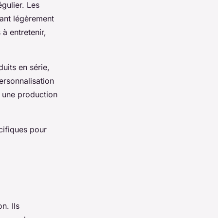
égulier. Les
tant légèrement
à entretenir,
uits en série,
ersonnalisation
ur une production
écifiques pour
n. Ils