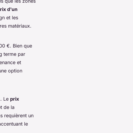
es que les zones
rix d'un
n et les
tres matériaux.
400 €. Bien que
ng terme par
tenance et
une option
x. Le
prix
t de la
ns requièrent un
accentuant le