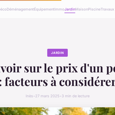
éco
Déménagement
Équipement
Immo
Jardin
Maison
Piscine
Travaux
JARDIN
voir sur le prix d'un p
: facteurs à considére
Inès
•
27 mars 2025
•
3 min de lecture