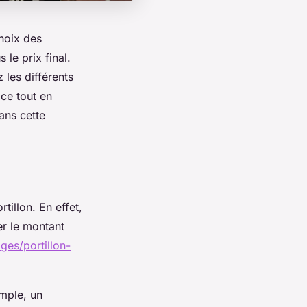
choix des
 le prix final.
 les différents
ace tout en
ans cette
tillon. En effet,
er le montant
ges/portillon-
emple, un