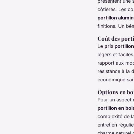
présentent une s
côtières. Les c
portillon alumi
finitions. Un bé
Coût des porti
Le
prix portillo
légers et facile
rapport aux mod
résistance à la 
économique sans 
Options en boi
Pour un aspect c
portillon en boi
complexité de la
entretien régul
charme naturel q