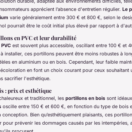
olution durable, adaptée aux environnements difficiles, tell
onsommateurs apprécient l’absence d'entretien régulier.
Le p
nium
varie généralement entre 300 € et 800 €, selon le desig
mol pourrait être le coût initial plus élevé par rapport à d'au
llons en PVC et leur durabilité
n PVC
est souvent plus accessible, oscillant entre 100 € et 
s à installer, ces portillons peuvent être moins robustes à lo
èles en aluminium ou en bois. Cependant, leur faible main
décoloration en font un choix courant pour ceux souhaitant 
sacrifier l'esthétique.
s : prix et esthétique
haleureux et traditionnel, les
portillons en bois
sont idéau
s
oscille entre 150 € et 600 €, en fonction du type de bois e
 conception. Bien qu’esthétiquement plaisants, ces portillo
ier pour prévenir les dommages causés par les intempéries, 
u'ils procurent.