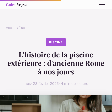
Accueil
›
Piscine
PISCINE
L'histoire de la piscine
extérieure : d'ancienne Rome
à nos jours
Inès
•
28 février 2025
•
4 min de lecture